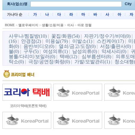
회사(업소)명
City
가나다 순
가
나
다
라
마
바
사
아
자
HOME
>
옐로우페이지
>
생활/쇼핑/미용
>
이사
>
아로 정렬
사우나/찜질방(10)
|
꽃집/화원(54)
|
자판기/정수기/비데(0)
|
(16)
|
안경점(2)
|
미용실(79)
|
이발소(1)
|
스킨케어(17)
|
미
화(0)
|
음반/비디오(0)
|
열쇠/금고/도장(0)
|
서점/출판사(0)
불(0)
|
구두(5)
|
여성의류(1)
|
남성의류(0)
|
악세사리(0)
|
귀
봉틀/다리미/보일러(0)
|
택배(12)
|
심부름센터(8)
|
의류도매(
탁소(0)
|
극장/공연장/화랑(0)
|
가발/모발관리(1)
|
청소대행(
코리아 택배(토론토 택배)