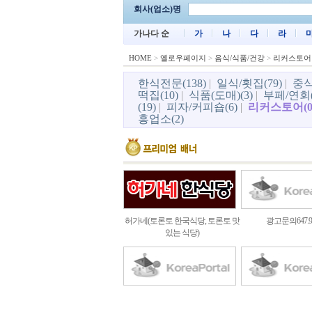
회사(업소)명
가나다 순
가
나
다
라
HOME
>
옐로우페이지
>
음식/식품/건강
>
리커스토어
한식전문(138)
|
일식/횟집(79)
|
중식
떡집(10)
|
식품(도매)(3)
|
부페/연회(
(19)
|
피자/커피숍(6)
|
리커스토어(0
흥업소(2)
허가네(토론토 한국식당, 토론토 맛
광고문의647.93
있는 식당)