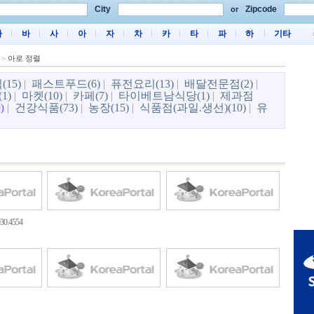
City
Zipcode
or
마
바
사
아
자
차
카
타
파
하
기타
>
아로 정렬
(15)
|
패스트푸드(6)
|
퓨전요리(13)
|
배달전문점(2)
|
1)
|
마켓(10)
|
카페(7)
|
타이베트남식당(1)
|
제과점
)
|
건강식품(73)
|
농장(15)
|
식품점(과일.생선)(10)
|
유
0.4554