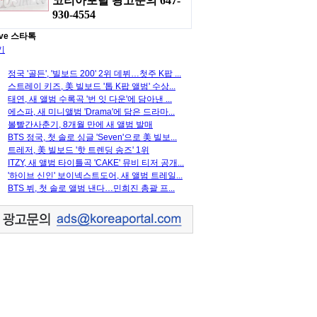
코리아포탈 광고문의 647-
930-4554
ve 스타톡
기
정국 '골든', '빌보드 200' 2위 데뷔…첫주 K팝 ...
스트레이 키즈, 美 빌보드 '톱 K팝 앨범' 수상...
태연, 새 앨범 수록곡 '번 잇 다운'에 담아낸 ...
에스파, 새 미니앨범 'Drama'에 담은 드라마...
볼빨간사춘기, 8개월 만에 새 앨범 발매
BTS 정국, 첫 솔로 싱글 'Seven'으로 美 빌보...
트레저, 美 빌보드 '핫 트렌딩 송즈' 1위
ITZY, 새 앨범 타이틀곡 'CAKE' 뮤비 티저 공개...
'하이브 신인' 보이넥스트도어, 새 앨범 트레일...
BTS 뷔, 첫 솔로 앨범 낸다…민희진 총괄 프...