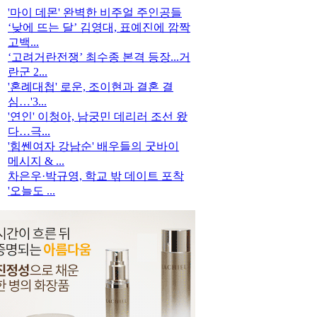
'마이 데몬' 완벽한 비주얼 주인공들
‘낮에 뜨는 달’ 김영대, 표예진에 깜짝
고백...
‘고려거란전쟁’ 최수종 본격 등장...거
란군 2...
'혼례대첩' 로운, 조이현과 결혼 결
심…'3...
'연인' 이청아, 남궁민 데리러 조선 왔
다…극...
'힘쎈여자 강남순' 배우들의 굿바이
메시지 & ...
차은우·박규영, 학교 밖 데이트 포착
'오늘도 ...