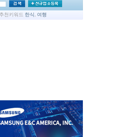
추천키워드
한식
,
여행