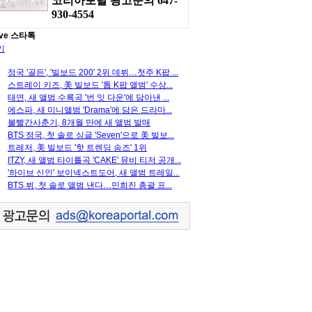
코리아포탈 광고문의 647-
930-4554
ve 스타톡
기
정국 '골든', '빌보드 200' 2위 데뷔…첫주 K팝 ...
스트레이 키즈, 美 빌보드 '톱 K팝 앨범' 수상...
태연, 새 앨범 수록곡 '번 잇 다운'에 담아낸 ...
에스파, 새 미니앨범 'Drama'에 담은 드라마...
볼빨간사춘기, 8개월 만에 새 앨범 발매
BTS 정국, 첫 솔로 싱글 'Seven'으로 美 빌보...
트레저, 美 빌보드 '핫 트렌딩 송즈' 1위
ITZY, 새 앨범 타이틀곡 'CAKE' 뮤비 티저 공개...
'하이브 신인' 보이넥스트도어, 새 앨범 트레일...
BTS 뷔, 첫 솔로 앨범 낸다…민희진 총괄 프...