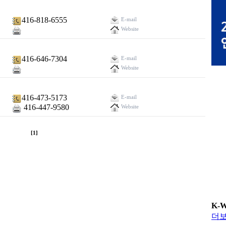
416-818-6555
E-mail
Website
416-646-7304
E-mail
Website
416-473-5173
E-mail
416-447-9580
Website
[1]
K-
더