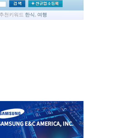
추천키워드
한식
,
여행