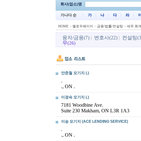
회사(업소)명
가나다 순
가
나
다
라
HOME
>
옐로우페이지
>
금융/법률/컨설팅
>
세무.회계
융자/금융(7)
|
변호사(22)
|
컨설팅(3
무(26)
안준철 모기지 (.)
.
., ON .
이경숙 모기지 (.)
7181 Woodbine Ave.
Suite 230 Makham, ON L3R 1A3
이승 모기지 (ACE LENDING SERVICE)
.
., ON .