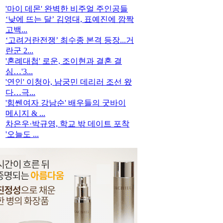
'마이 데몬' 완벽한 비주얼 주인공들
‘낮에 뜨는 달’ 김영대, 표예진에 깜짝
고백...
‘고려거란전쟁’ 최수종 본격 등장...거
란군 2...
'혼례대첩' 로운, 조이현과 결혼 결
심…'3...
'연인' 이청아, 남궁민 데리러 조선 왔
다…극...
'힘쎈여자 강남순' 배우들의 굿바이
메시지 & ...
차은우·박규영, 학교 밖 데이트 포착
'오늘도 ...