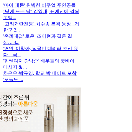
'마이 데몬' 완벽한 비주얼 주인공들
‘낮에 뜨는 달’ 김영대, 표예진에 깜짝
고백...
‘고려거란전쟁’ 최수종 본격 등장...거
란군 2...
'혼례대첩' 로운, 조이현과 결혼 결
심…'3...
'연인' 이청아, 남궁민 데리러 조선 왔
다…극...
'힘쎈여자 강남순' 배우들의 굿바이
메시지 & ...
차은우·박규영, 학교 밖 데이트 포착
'오늘도 ...