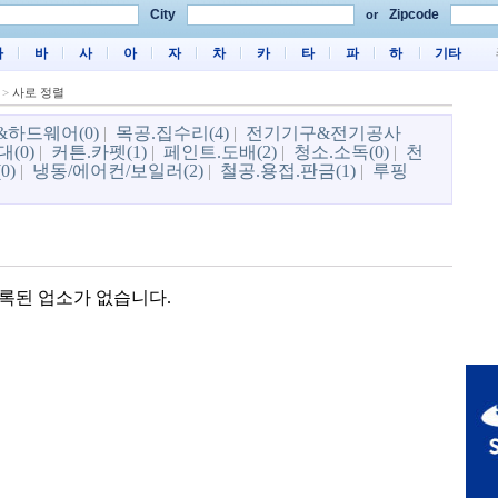
City
Zipcode
or
마
바
사
아
자
차
카
타
파
하
기타
>
사로 정렬
하드웨어(0)
|
목공.집수리(4)
|
전기기구&전기공사
(0)
|
커튼.카펫(1)
|
페인트.도배(2)
|
청소.소독(0)
|
천
0)
|
냉동/에어컨/보일러(2)
|
철공.용접.판금(1)
|
루핑
록된 업소가 없습니다.