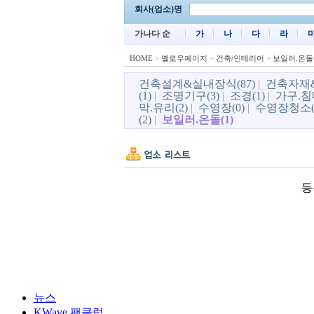
회사(업소)명
가나다 순
가
나
다
라
HOME
>
옐로우페이지
>
건축/인테리어
>
보일러.온돌
건축설계&실내장식(87)
|
건축자재&
(1)
|
조명기구(3)
|
조경(1)
|
가구.침대
막.유리(2)
|
수영장(0)
|
수영장청소(
(2)
|
보일러.온돌(1)
등
뉴스
KWave 팬클럽