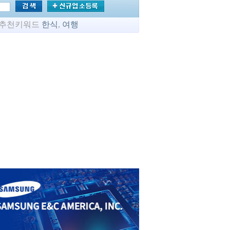
추천키워드
한식
,
여행