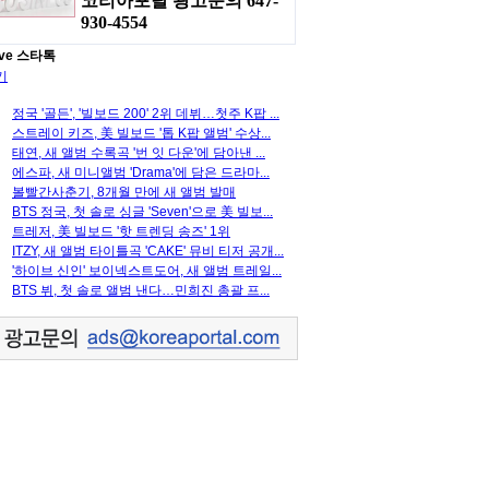
코리아포탈 광고문의 647-
930-4554
ve 스타톡
기
정국 '골든', '빌보드 200' 2위 데뷔…첫주 K팝 ...
스트레이 키즈, 美 빌보드 '톱 K팝 앨범' 수상...
태연, 새 앨범 수록곡 '번 잇 다운'에 담아낸 ...
에스파, 새 미니앨범 'Drama'에 담은 드라마...
볼빨간사춘기, 8개월 만에 새 앨범 발매
BTS 정국, 첫 솔로 싱글 'Seven'으로 美 빌보...
트레저, 美 빌보드 '핫 트렌딩 송즈' 1위
ITZY, 새 앨범 타이틀곡 'CAKE' 뮤비 티저 공개...
'하이브 신인' 보이넥스트도어, 새 앨범 트레일...
BTS 뷔, 첫 솔로 앨범 낸다…민희진 총괄 프...