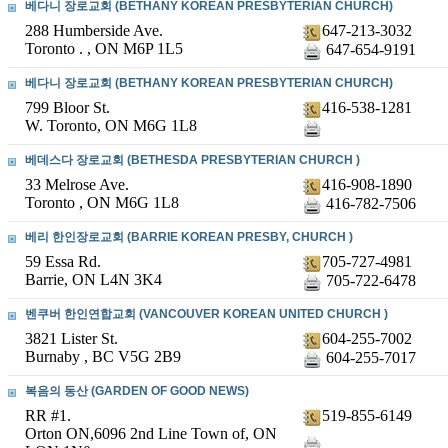
베다니 장로교회 (BETHANY KOREAN PRESBYTERIAN CHURCH)
288 Humberside Ave.
647-213-3032
Toronto . , ON M6P 1L5
647-654-9191
베다니 장로교회 (BETHANY KOREAN PRESBYTERIAN CHURCH)
799 Bloor St.
416-538-1281
W. Toronto, ON M6G 1L8
베데스다 장로교회 (BETHESDA PRESBYTERIAN CHURCH )
33 Melrose Ave.
416-908-1890
Toronto , ON M6G 1L8
416-782-7506
베리 한인장로교회 (BARRIE KOREAN PRESBY, CHURCH )
59 Essa Rd.
705-727-4981
Barrie, ON L4N 3K4
705-722-6478
벤쿠버 한인연합교회 (VANCOUVER KOREAN UNITED CHURCH )
3821 Lister St.
604-255-7002
Burnaby , BC V5G 2B9
604-255-7017
복음의 동산 (GARDEN OF GOOD NEWS)
RR #1.
519-855-6149
Orton ON,6096 2nd Line Town of, ON