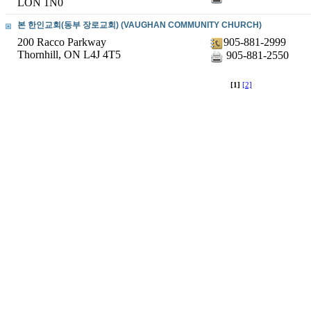
LON 1N0
본 한인교회(동부 장로교회) (VAUGHAN COMMUNITY CHURCH)
200 Racco Parkway
905-881-2999
Thornhill, ON L4J 4T5
905-881-2550
[1]
[2]