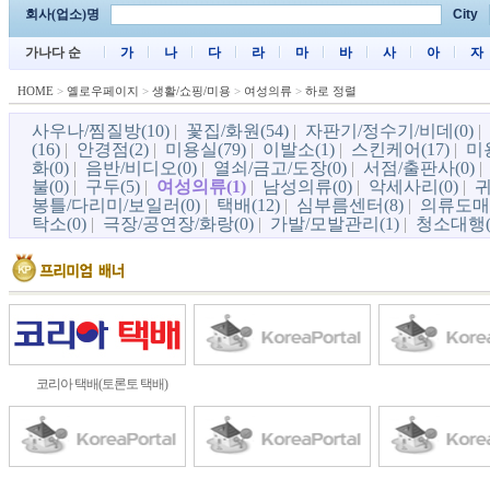
회사(업소)명
City
가나다 순
가
나
다
라
마
바
사
아
자
HOME
>
옐로우페이지
>
생활/쇼핑/미용
>
여성의류
>
하로 정렬
사우나/찜질방(10)
|
꽃집/화원(54)
|
자판기/정수기/비데(0)
|
(16)
|
안경점(2)
|
미용실(79)
|
이발소(1)
|
스킨케어(17)
|
미
화(0)
|
음반/비디오(0)
|
열쇠/금고/도장(0)
|
서점/출판사(0)
불(0)
|
구두(5)
|
여성의류(1)
|
남성의류(0)
|
악세사리(0)
|
귀
봉틀/다리미/보일러(0)
|
택배(12)
|
심부름센터(8)
|
의류도매(
탁소(0)
|
극장/공연장/화랑(0)
|
가발/모발관리(1)
|
청소대행(
코리아 택배(토론토 택배)