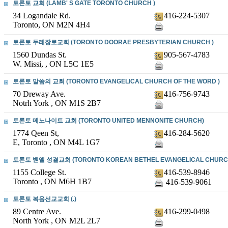
토론토 교회 (LAMB' S GATE TORONTO CHURCH )
34 Logandale Rd.
416-224-5307
Toronto, ON M2N 4H4
토론토 두레장로교회 (TORONTO DOORAE PRESBYTERIAN CHURCH )
1560 Dundas St.
905-567-4783
W. Missi, , ON L5C 1E5
토론토 말씀의 교회 (TORONTO EVANGELICAL CHURCH OF THE WORD )
70 Dreway Ave.
416-756-9743
Notrh York , ON M1S 2B7
토론토 메노나이트 교회 (TORONTO UNITED MENNONITE CHURCH)
1774 Qeen St,
416-284-5620
E, Toronto , ON M4L 1G7
토론토 벧엘 성결교회 (TORONTO KOREAN BETHEL EVANGELICAL CHURC
1155 College St.
416-539-8946
Toronto , ON M6H 1B7
416-539-9061
토론토 복음선교교회 (.)
89 Centre Ave.
416-299-0498
North York , ON M2L 2L7