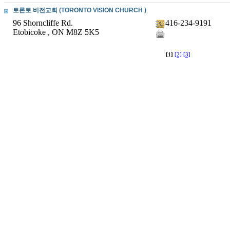
토론토 비전교회 (TORONTO VISION CHURCH )
96 Shorncliffe Rd.
416-234-9191
Etobicoke , ON M8Z 5K5
[1]
[2]
[3]