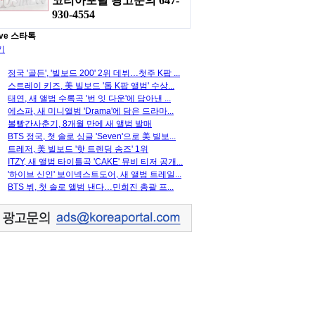
코리아포탈 광고문의 647-
930-4554
ve 스타톡
기
정국 '골든', '빌보드 200' 2위 데뷔…첫주 K팝 ...
스트레이 키즈, 美 빌보드 '톱 K팝 앨범' 수상...
태연, 새 앨범 수록곡 '번 잇 다운'에 담아낸 ...
에스파, 새 미니앨범 'Drama'에 담은 드라마...
볼빨간사춘기, 8개월 만에 새 앨범 발매
BTS 정국, 첫 솔로 싱글 'Seven'으로 美 빌보...
트레저, 美 빌보드 '핫 트렌딩 송즈' 1위
ITZY, 새 앨범 타이틀곡 'CAKE' 뮤비 티저 공개...
'하이브 신인' 보이넥스트도어, 새 앨범 트레일...
BTS 뷔, 첫 솔로 앨범 낸다…민희진 총괄 프...