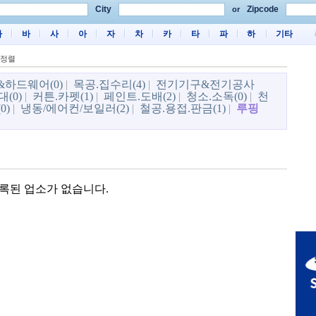
City
Zipcode
or
마
바
사
아
자
차
카
타
파
하
기타
 정렬
하드웨어(0)
|
목공.집수리(4)
|
전기기구&전기공사
(0)
|
커튼.카펫(1)
|
페인트.도배(2)
|
청소.소독(0)
|
천
0)
|
냉동/에어컨/보일러(2)
|
철공.용접.판금(1)
|
루핑
록된 업소가 없습니다.