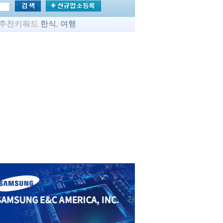
추천키워드
한식
,
여행