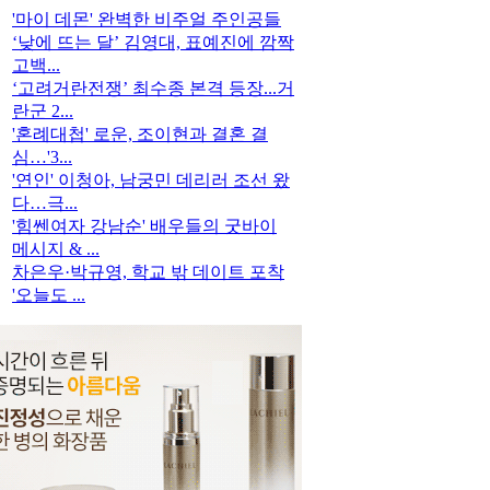
'마이 데몬' 완벽한 비주얼 주인공들
‘낮에 뜨는 달’ 김영대, 표예진에 깜짝
고백...
‘고려거란전쟁’ 최수종 본격 등장...거
란군 2...
'혼례대첩' 로운, 조이현과 결혼 결
심…'3...
'연인' 이청아, 남궁민 데리러 조선 왔
다…극...
'힘쎈여자 강남순' 배우들의 굿바이
메시지 & ...
차은우·박규영, 학교 밖 데이트 포착
'오늘도 ...