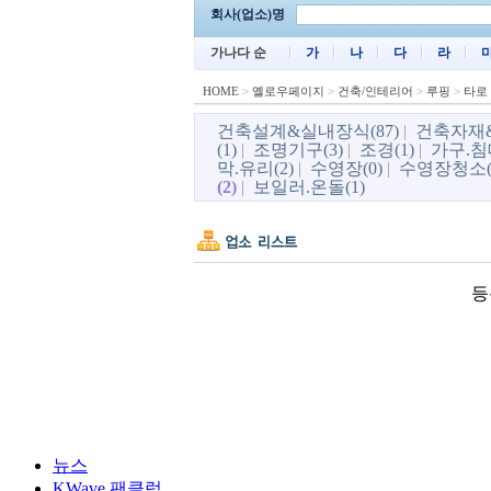
회사(업소)명
가나다 순
가
나
다
라
HOME
>
옐로우페이지
>
건축/인테리어
>
루핑
>
타로
건축설계&실내장식(87)
|
건축자재&
(1)
|
조명기구(3)
|
조경(1)
|
가구.침대
막.유리(2)
|
수영장(0)
|
수영장청소(
(2)
|
보일러.온돌(1)
등
뉴스
KWave 팬클럽