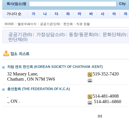
회사(업소)명
City
가나다 순
가
나
다
라
마
바
사
아
자
HOME
>
옐로우페이지
>
공공기관/단체
>
한인회
>
차로 정렬
공공기관(8)
|
가정상담소(0)
|
동창/동문회(0)
|
문화단체(0)
반단체(0)
챠탐 캔트 한인회 (KOREAN SOCIETY OF CHATHAM -KENT)
32 Massey Lane,
519-352-7420
Chatham , ON N7M 5W6
총연합회 (THE FEDERATION OF K.C.A)
.
514-481-4008
., ON .
514-481--6860
[1]