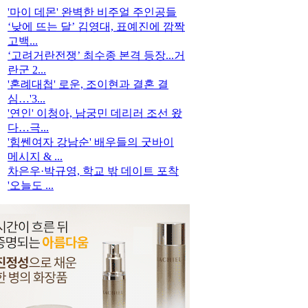
'마이 데몬' 완벽한 비주얼 주인공들
‘낮에 뜨는 달’ 김영대, 표예진에 깜짝
고백...
‘고려거란전쟁’ 최수종 본격 등장...거
란군 2...
'혼례대첩' 로운, 조이현과 결혼 결
심…'3...
'연인' 이청아, 남궁민 데리러 조선 왔
다…극...
'힘쎈여자 강남순' 배우들의 굿바이
메시지 & ...
차은우·박규영, 학교 밖 데이트 포착
'오늘도 ...