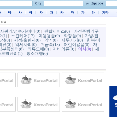
City
Zipcode
or
마
바
사
아
자
차
카
타
파
하
기타
 정렬
자판기/정수기/비데(0)
|
렌탈서비스(0)
|
가전주방기구
(1)
|
스킨케어(17)
|
미용용품(0)
|
화장품(0)
|
가방/잡
장(0)
|
서점/출판사(0)
|
악기(0)
|
사무기기(0)
|
한복/이
류(0)
|
악세사리(0)
|
귀금속(18)
|
어린이용품(0)
|
재
심부름센터(8)
|
의류도매(0)
|
자바의류(0)
|
이사(0)
|
세
/모발관리(1)
|
청소대행(0)