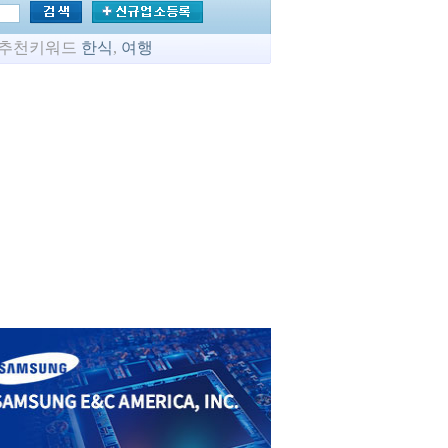
추천키워드
한식
,
여행