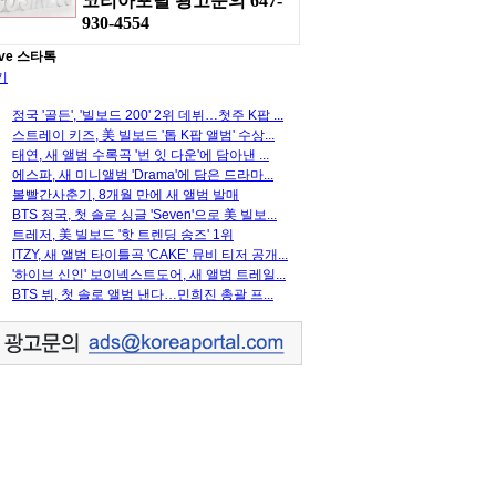
코리아포탈 광고문의 647-
930-4554
ve 스타톡
기
정국 '골든', '빌보드 200' 2위 데뷔…첫주 K팝 ...
스트레이 키즈, 美 빌보드 '톱 K팝 앨범' 수상...
태연, 새 앨범 수록곡 '번 잇 다운'에 담아낸 ...
에스파, 새 미니앨범 'Drama'에 담은 드라마...
볼빨간사춘기, 8개월 만에 새 앨범 발매
BTS 정국, 첫 솔로 싱글 'Seven'으로 美 빌보...
트레저, 美 빌보드 '핫 트렌딩 송즈' 1위
ITZY, 새 앨범 타이틀곡 'CAKE' 뮤비 티저 공개...
'하이브 신인' 보이넥스트도어, 새 앨범 트레일...
BTS 뷔, 첫 솔로 앨범 낸다…민희진 총괄 프...