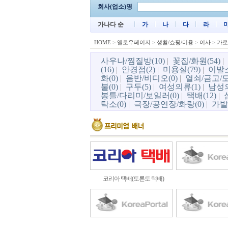
회사(업소)명
가나다 순
가
나
다
라
HOME
>
옐로우페이지
>
생활/쇼핑/미용
>
이사
>
가로
사우나/찜질방(10)
|
꽃집/화원(54)
|
(16)
|
안경점(2)
|
미용실(79)
|
이발소
화(0)
|
음반/비디오(0)
|
열쇠/금고/도
불(0)
|
구두(5)
|
여성의류(1)
|
남성의
봉틀/다리미/보일러(0)
|
택배(12)
|
탁소(0)
|
극장/공연장/화랑(0)
|
가발
코리아 택배(토론토 택배)