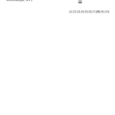
Mississauga, ON 1
[1]
[2]
[3]
[4]
[5]
[6]
[7]
[8]
[9]
[10]