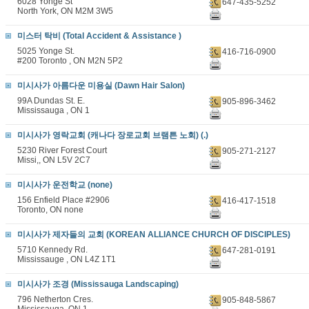
6028 Yonge St
647-435-5252
North York, ON M2M 3W5
미스터 탁비 (Total Accident & Assistance )
5025 Yonge St.
416-716-0900
#200 Toronto , ON M2N 5P2
미시사가 아름다운 미용실 (Dawn Hair Salon)
99A Dundas St. E.
905-896-3462
Mississauga , ON 1
미시사가 영락교회 (캐나다 장로교회 브램튼 노회) (.)
5230 River Forest Court
905-271-2127
Missi,, ON L5V 2C7
미시사가 운전학교 (none)
156 Enfield Place #2906
416-417-1518
Toronto, ON none
미시사가 제자들의 교회 (KOREAN ALLIANCE CHURCH OF DISCIPLES)
5710 Kennedy Rd.
647-281-0191
Mississauge , ON L4Z 1T1
미시사가 조경 (Mississauga Landscaping)
796 Netherton Cres.
905-848-5867