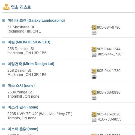
미리내 조경 (Galaxy Landscaping)
51 Shoshana Dr
905-884-9790
Richmond Hill, ON 1
미림 (MILIM DESIGN LTD)
258 Denision St,
905-944-1344
markham , ON L3R 1B6
905-944-1730
미림건축 (Mirim Design Ltd)
258 Design St.
905-944-1730
Markham , ON L3R 1B6
미소 스시 (none)
7604 Yonge St.
905-763-0990
Thornhill , ON none
미소라 일식 (none)
3235 HWY 7E. #21(Woodvine/Hwy 7E.)
905-415-2820
Toronto, ON none
416-733-9855
미스터 촌닭 (none)