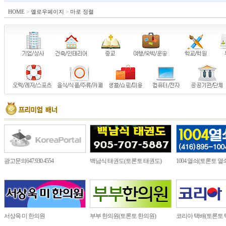
HOME
>
옐로우페이지
>
마로 정렬
광고문의647.930.4554
백남식 태권도(토론토 태권도)
1004 열쇠(토론토 열
서상욱 미 한의원
부부 한의원(토론토 한의원)
코리아 택배(토론토 