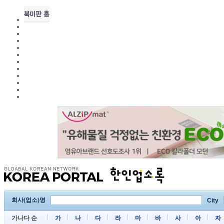
회사(업소)명
City
가나다 순
가
나
다
라
마
바
사
아
자