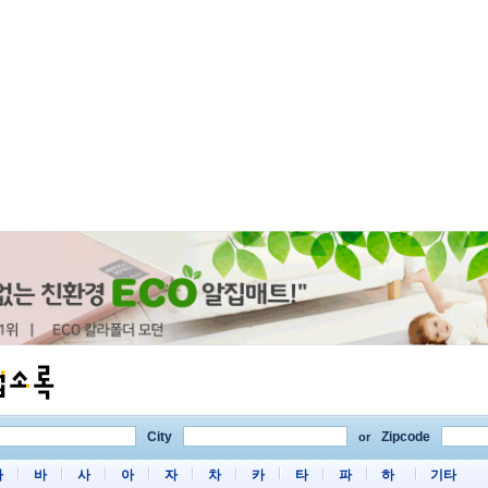
City
Zipcode
or
마
바
사
아
자
차
카
타
파
하
기타