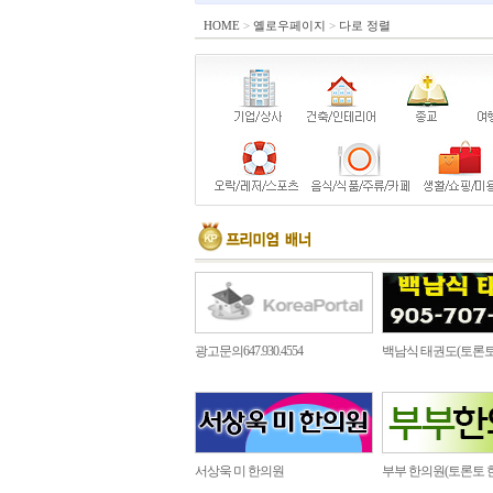
HOME
>
옐로우페이지
>
다로 정렬
광고문의647.930.4554
백남식 태권도(토론토
서상욱 미 한의원
부부 한의원(토론토 