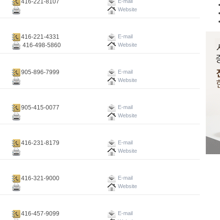
416-221-8107
E-mail
Website
416-221-4331
E-mail
416-498-5860
Website
905-896-7999
E-mail
Website
905-415-0077
E-mail
Website
416-231-8179
E-mail
Website
416-321-9000
E-mail
Website
416-457-9099
E-mail