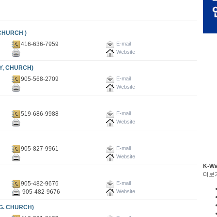
HURCH )
416-636-7959
E-mail
Website
Y, CHURCH)
905-568-2709
E-mail
Website
519-686-9988
E-mail
Website
905-827-9961
E-mail
Website
K-W
더보
905-482-9676
E-mail
905-482-9676
Website
. CHURCH)