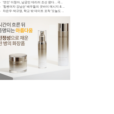
'연인' 이청아, 남궁민 데리러 조선 왔다…극...
'힘쎈여자 강남순' 배우들의 굿바이 메시지 & ...
차은우·박규영, 학교 밖 데이트 포착 '오늘도 ...