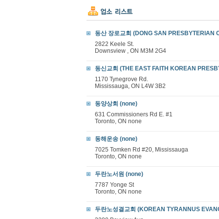
동산 장로교회 (DONG SAN PRESBYTERIAN C
2822 Keele St.
Downsview , ON M3M 2G4
동신교회 (THE EAST FAITH KOREAN PRESB
1170 Tynegrove Rd.
Mississauga, ON L4W 3B2
동양상회 (none)
631 Commissioners Rd E. #1
Toronto, ON none
동해운송 (none)
7025 Tomken Rd #20, Mississauga
Toronto, ON none
두란노서원 (none)
7787 Yonge St
Toronto, ON none
두란노성결교회 (KOREAN TYRANNUS EVANG