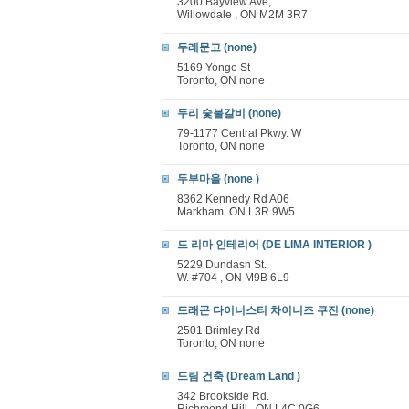
3200 Bayview Ave,
Willowdale , ON M2M 3R7
두레문고 (none)
5169 Yonge St
Toronto, ON none
두리 숯불갈비 (none)
79-1177 Central Pkwy. W
Toronto, ON none
두부마을 (none )
8362 Kennedy Rd A06
Markham, ON L3R 9W5
드 리마 인테리어 (DE LIMA INTERIOR )
5229 Dundasn St.
W. #704 , ON M9B 6L9
드래곤 다이너스티 차이니즈 쿠진 (none)
2501 Brimley Rd
Toronto, ON none
드림 건축 (Dream Land )
342 Brookside Rd.