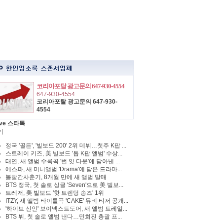
코리아포탈 광고문의 647-930-4554
647-930-4554
코리아포탈 광고문의 647-930-
4554
ve 스타톡
기
정국 '골든', '빌보드 200' 2위 데뷔…첫주 K팝 ...
스트레이 키즈, 美 빌보드 '톱 K팝 앨범' 수상...
태연, 새 앨범 수록곡 '번 잇 다운'에 담아낸 ...
에스파, 새 미니앨범 'Drama'에 담은 드라마...
볼빨간사춘기, 8개월 만에 새 앨범 발매
BTS 정국, 첫 솔로 싱글 'Seven'으로 美 빌보...
트레저, 美 빌보드 '핫 트렌딩 송즈' 1위
ITZY, 새 앨범 타이틀곡 'CAKE' 뮤비 티저 공개...
'하이브 신인' 보이넥스트도어, 새 앨범 트레일...
BTS 뷔, 첫 솔로 앨범 낸다…민희진 총괄 프...