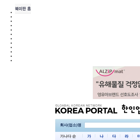
회사(업소)명
가나다 순
가
나
다
라