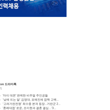
ave 드라마톡
기
'마이 데몬' 완벽한 비주얼 주인공들
‘낮에 뜨는 달’ 김영대, 표예진에 깜짝 고백...
‘고려거란전쟁’ 최수종 본격 등장...거란군 2...
'혼례대첩' 로운, 조이현과 결혼 결심…'3...