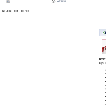
Website
[1]
[2]
[3]
[4]
[5]
[6]
[7]
[8]
KWa
더보