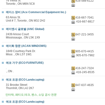
76 Viella St.
416-588-6122
Toronto , ON M6N 5C8
에이스 장비 (Ace Commercial Equipment lnc.)
63 Alnss St.
416-667-7041
Unit # 7, Toronto , ON M3J 2H2
416-667-8817
에이엔시 글로벌 (ANC Global)
2439 Arioso Court
647-221-3455
Mississauga , ON L5K 1X9
에이화 창문 (ACAN WINDOWS)
1849 Courtney Park Dr.
905-670-4415
Missi. , ON L5T 1W1
905-670-7982
에코 가구 (ECO FURNITURE)
.
416-247-7324
., ON .
416-245-8535
에코 조경 (ECO Landscaping)
31 Brooke Street
647-637-4635
Thornhill, ON L4J 2K7
인터락, 패티오,데크, 펜스, 소딩 공사 전문
에코 조경 (ECO Landscaping)