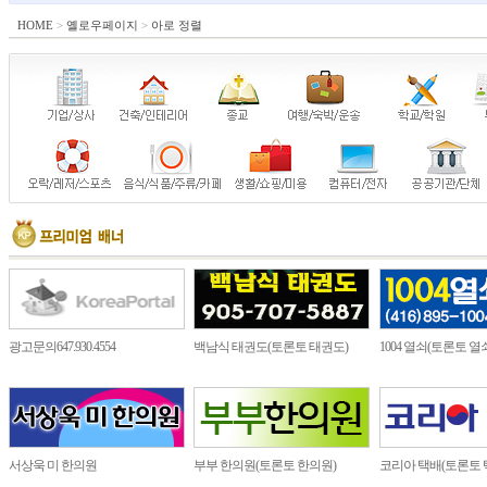
HOME
>
옐로우페이지
>
아로 정렬
광고문의647.930.4554
백남식 태권도(토론토 태권도)
1004 열쇠(토론토 열
서상욱 미 한의원
부부 한의원(토론토 한의원)
코리아 택배(토론토 