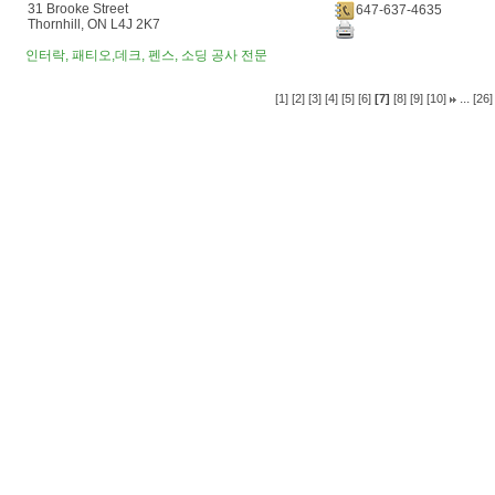
31 Brooke Street
647-637-4635
Thornhill, ON L4J 2K7
인터락, 패티오,데크, 펜스, 소딩 공사 전문
...
[1]
[2]
[3]
[4]
[5]
[6]
[7]
[8]
[9]
[10]
[26]