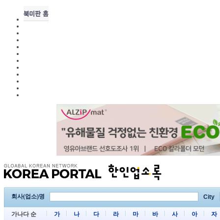
회사(업소)명
City
가나다 순
가
나
다
라
마
바
사
아
자