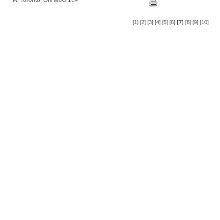
W. Toronto, ON M6G 1L4
[1]
[2]
[3]
[4]
[5]
[6]
[7]
[8]
[9]
[10]