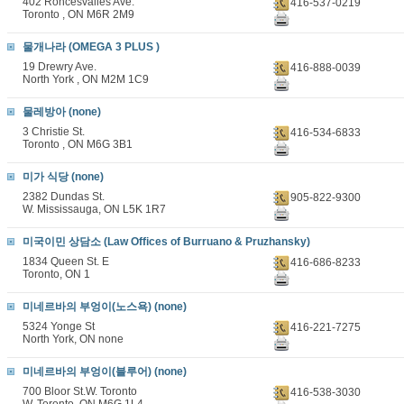
402 Roncesvalles Ave.
416-537-0219
Toronto , ON M6R 2M9
물개나라 (OMEGA 3 PLUS )
19 Drewry Ave.
416-888-0039
North York , ON M2M 1C9
물레방아 (none)
3 Christie St.
416-534-6833
Toronto , ON M6G 3B1
미가 식당 (none)
2382 Dundas St.
905-822-9300
W. Mississauga, ON L5K 1R7
미국이민 상담소 (Law Offices of Burruano & Pruzhansky)
1834 Queen St. E
416-686-8233
Toronto, ON 1
미네르바의 부엉이(노스욕) (none)
5324 Yonge St
416-221-7275
North York, ON none
미네르바의 부엉이(블루어) (none)
700 Bloor St.W. Toronto
416-538-3030