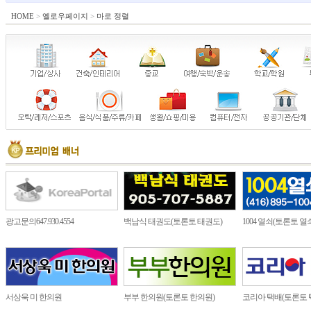
HOME
>
옐로우페이지
>
마로 정렬
광고문의647.930.4554
백남식 태권도(토론토 태권도)
1004 열쇠(토론토 열
서상욱 미 한의원
부부 한의원(토론토 한의원)
코리아 택배(토론토 