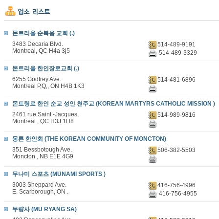
몬트리올 순복음 교회 (.)
3483 Decaria Blvd.
514-489-9191
Montreal, QC H4a 3j5
514-489-3329
몬트리올 한인장로교회 (.)
6255 Godfrey Ave.
514-481-6896
Montreal P,Q,, ON H4B 1K3
몬트링로 한인 순교 성인 천주교 (KOREAN MARTYRS CATHOLIC MISSION )
2461 rue Saint -Jacques,
514-989-9816
Montreal , QC H3J 1H8
몽튼 한인회 (THE KOREAN COMMUNITY OF MONCTON)
351 Bessbotough Ave.
506-382-5503
Moncton , NB E1E 4G9
무나미 스포츠 (MUNAMI SPORTS )
3003 Sheppard Ave.
416-756-4996
E. Scarborough, ON .
416-756-4955
무량사 (MU RYANG SA)