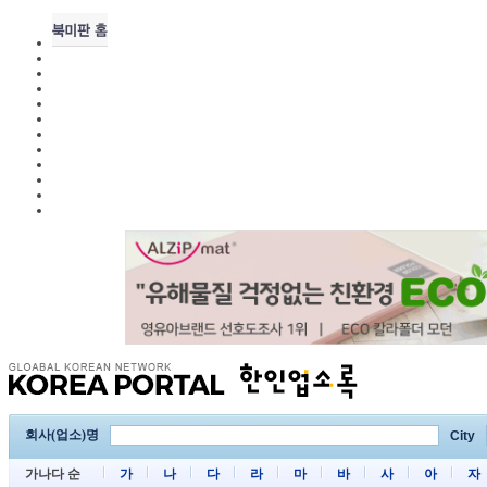
회사(업소)명
City
가나다 순
가
나
다
라
마
바
사
아
자