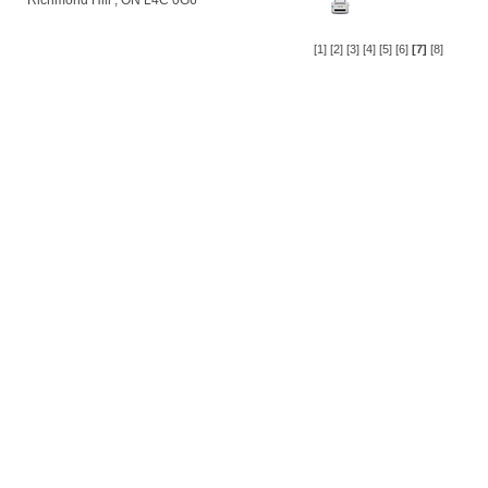
Richmond Hill , ON L4C 0G6
[1]
[2]
[3]
[4]
[5]
[6]
[7]
[8]