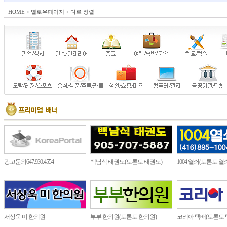
HOME
>
옐로우페이지
>
다로 정렬
광고문의647.930.4554
백남식 태권도(토론토 태권도)
1004 열쇠(토론토 열
서상욱 미 한의원
부부 한의원(토론토 한의원)
코리아 택배(토론토 