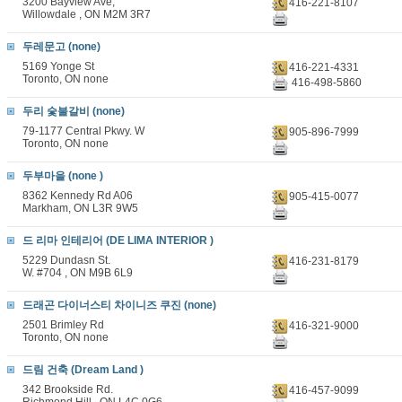
3200 Bayview Ave,
416-221-8107
Willowdale , ON M2M 3R7
두레문고 (none)
5169 Yonge St
416-221-4331
Toronto, ON none
416-498-5860
두리 숯불갈비 (none)
79-1177 Central Pkwy. W
905-896-7999
Toronto, ON none
두부마을 (none )
8362 Kennedy Rd A06
905-415-0077
Markham, ON L3R 9W5
드 리마 인테리어 (DE LIMA INTERIOR )
5229 Dundasn St.
416-231-8179
W. #704 , ON M9B 6L9
드래곤 다이너스티 차이니즈 쿠진 (none)
2501 Brimley Rd
416-321-9000
Toronto, ON none
드림 건축 (Dream Land )
342 Brookside Rd.
416-457-9099