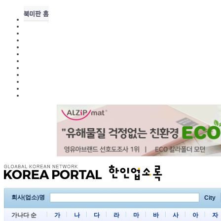
회사(업소)명
City
가나다 순
가
나
다
라
마
바
사
아
자