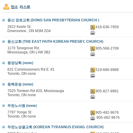
동산 장로교회 (DONG SAN PRESBYTERIAN CHURCH )
2822 Keele St.
416-636-7959
Downsview , ON M3M 2G4
동신교회 (THE EAST FAITH KOREAN PRESBY, CHURCH)
1170 Tynegrove Rd.
905-568-2709
Mississauga, ON L4W 3B2
동양상회 (none)
631 Commissioners Rd E. #1
519-686-9988
Toronto, ON none
동해운송 (none)
7025 Tomken Rd #20, Mississauga
905-827-9961
Toronto, ON none
두란노서원 (none)
7787 Yonge St
905-482-9676
Toronto, ON none
905-482-9676
두란노성결교회 (KOREAN TYRANNUS EVANG. CHURCH)