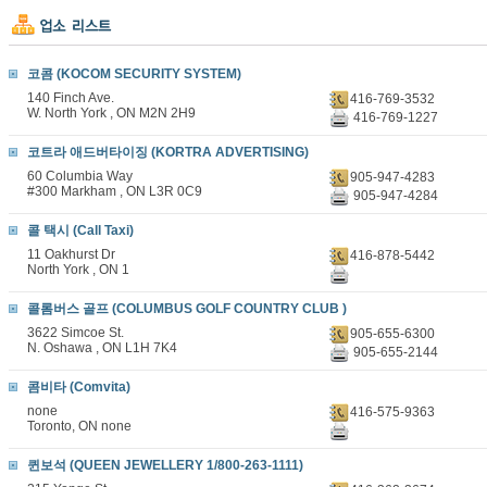
코콤 (KOCOM SECURITY SYSTEM)
140 Finch Ave.
416-769-3532
W. North York , ON M2N 2H9
416-769-1227
코트라 애드버타이징 (KORTRA ADVERTISING)
60 Columbia Way
905-947-4283
#300 Markham , ON L3R 0C9
905-947-4284
콜 택시 (Call Taxi)
11 Oakhurst Dr
416-878-5442
North York , ON 1
콜롬버스 골프 (COLUMBUS GOLF COUNTRY CLUB )
3622 Simcoe St.
905-655-6300
N. Oshawa , ON L1H 7K4
905-655-2144
콤비타 (Comvita)
none
416-575-9363
Toronto, ON none
퀸보석 (QUEEN JEWELLERY 1/800-263-1111)