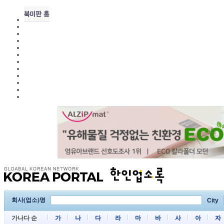
회사(업소)명
City
가나다 순
가
나
다
라
마
바
사
아
자