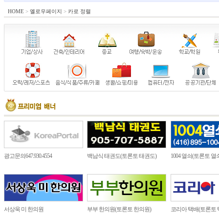
HOME
>
옐로우페이지
>
카로 정렬
광고문의647.930.4554
백남식 태권도(토론토 태권도)
1004 열쇠(토론토 열
서상욱 미 한의원
부부 한의원(토론토 한의원)
코리아 택배(토론토 