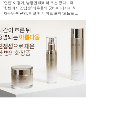
'연인' 이청아, 남궁민 데리러 조선 왔다…극...
'힘쎈여자 강남순' 배우들의 굿바이 메시지 & ...
차은우·박규영, 학교 밖 데이트 포착 '오늘도 ...