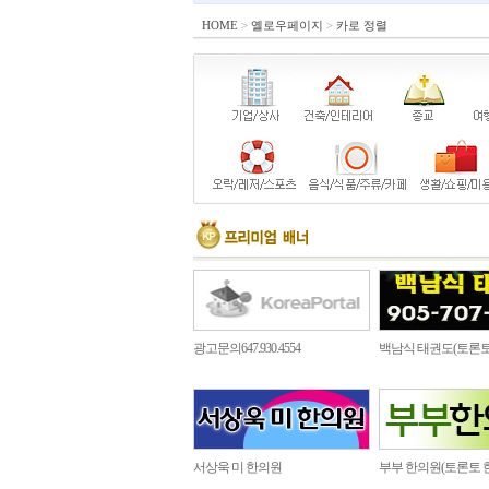
HOME
>
옐로우페이지
>
카로 정렬
광고문의647.930.4554
백남식 태권도(토론토
서상욱 미 한의원
부부 한의원(토론토 