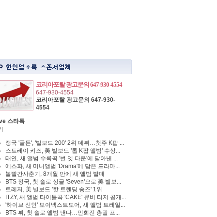
코리아포탈 광고문의 647-930-4554
647-930-4554
코리아포탈 광고문의 647-930-
4554
ve 스타톡
기
정국 '골든', '빌보드 200' 2위 데뷔…첫주 K팝 ...
스트레이 키즈, 美 빌보드 '톱 K팝 앨범' 수상...
태연, 새 앨범 수록곡 '번 잇 다운'에 담아낸 ...
에스파, 새 미니앨범 'Drama'에 담은 드라마...
볼빨간사춘기, 8개월 만에 새 앨범 발매
BTS 정국, 첫 솔로 싱글 'Seven'으로 美 빌보...
트레저, 美 빌보드 '핫 트렌딩 송즈' 1위
ITZY, 새 앨범 타이틀곡 'CAKE' 뮤비 티저 공개...
'하이브 신인' 보이넥스트도어, 새 앨범 트레일...
BTS 뷔, 첫 솔로 앨범 낸다…민희진 총괄 프...