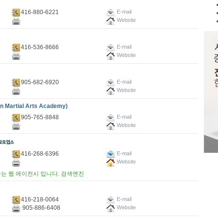
416-880-6221
E-mail
Website
416-536-8666
E-mail
Website
905-682-6920
E-mail
Website
rtial Arts Academy)
905-765-8848
E-mail
Website
416-268-6396
E-mail
Website
는 웹 에이전시 입니다. 검색엔진
416-218-0064
E-mail
905-886-6408
Website