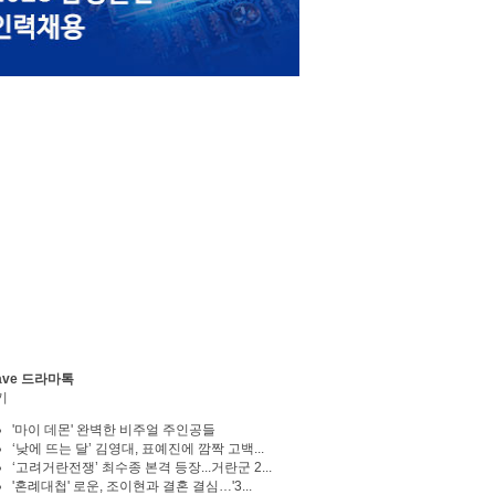
ave 드라마톡
기
'마이 데몬' 완벽한 비주얼 주인공들
‘낮에 뜨는 달’ 김영대, 표예진에 깜짝 고백...
‘고려거란전쟁’ 최수종 본격 등장...거란군 2...
'혼례대첩' 로운, 조이현과 결혼 결심…'3...