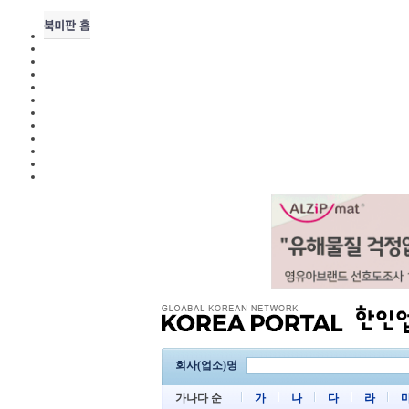
회사(업소)명
가나다 순
가
나
다
라