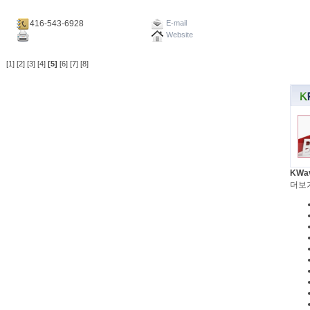
416-543-6928
E-mail
Website
[1]
[2]
[3]
[4]
[5]
[6]
[7]
[8]
KWa
더보