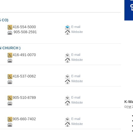
 CO)
416-554-5000
E-mail
905-508-2591
Website
 CHURCH )
416-491-0070
E-mail
Website
416-537-0062
E-mail
Website
905-510-8789
E-mail
K-W
Website
더보
905-660-7402
E-mail
Website