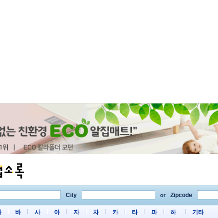
City
Zipcode
or
마
바
사
아
자
차
카
타
파
하
기타