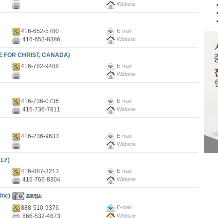
Website
416-652-5780
E-mail
416-652-8386
Website
OR CHRIST, CANADA)
416-782-9488
E-mail
Website
416-736-0736
E-mail
416-736-7811
Website
416-236-9633
E-mail
Website
LY)
416-887-3213
E-mail
416-766-8304
Website
nc)
888-510-9376
E-mail
866-532-4673
Website