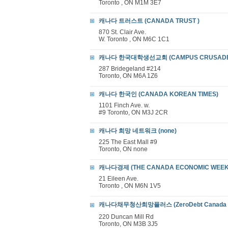
Toronto , ON M1M 3E7
캐나다 트러스트 (CANADA TRUST )
870 St. Clair Ave.
W. Toronto , ON M6C 1C1
캐나다 한국대학생선교회 (CAMPUS CRUSADE F
287 Bridegeland #214
Toronto, ON M6A 1Z6
캐나다 한국인 (CANADA KOREAN TIMES)
1101 Finch Ave. w.
#9 Toronto, ON M3J 2CR
캐나다 희망 네트워크 (none)
225 The East Mall #9
Toronto, ON none
캐나다경제 (THE CANADA ECONOMIC WEEK
21 Eileen Ave.
Toronto , ON M6N 1V5
캐나다채무청산희망플러스 (ZeroDebt Canada I
220 Duncan Mill Rd
Toronto, ON M3B 3J5