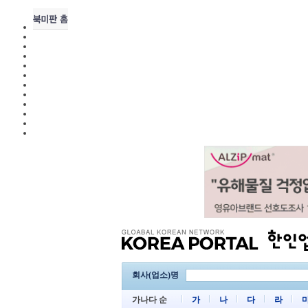
회사(업소)명
가나다 순
가
나
다
라