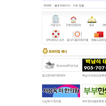
HOME
>
옐로우페이지
>
카로 정렬
광고문의647.930.4554
백남식 태권도(토론토
서상욱 미 한의원
부부 한의원(토론토 