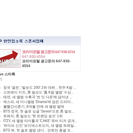
코리아포탈 광고문의 647-930-4554
647-930-4554
코리아포탈 광고문의 647-930-
4554
ve 스타톡
기
정국 '골든', '빌보드 200' 2위 데뷔…첫주 K팝 ...
스트레이 키즈, 美 빌보드 '톱 K팝 앨범' 수상...
태연, 새 앨범 수록곡 '번 잇 다운'에 담아낸 ...
에스파, 새 미니앨범 'Drama'에 담은 드라마...
볼빨간사춘기, 8개월 만에 새 앨범 발매
BTS 정국, 첫 솔로 싱글 'Seven'으로 美 빌보...
트레저, 美 빌보드 '핫 트렌딩 송즈' 1위
ITZY, 새 앨범 타이틀곡 'CAKE' 뮤비 티저 공개...
'하이브 신인' 보이넥스트도어, 새 앨범 트레일...
BTS 뷔, 첫 솔로 앨범 낸다…민희진 총괄 프...