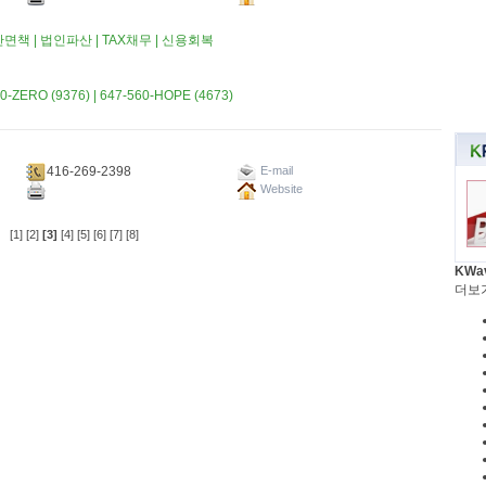
산면책 | 법인파산 | TAX채무 | 신용회복
RO (9376) | 647-560-HOPE (4673)
416-269-2398
E-mail
Website
[1]
[2]
[3]
[4]
[5]
[6]
[7]
[8]
KWa
더보