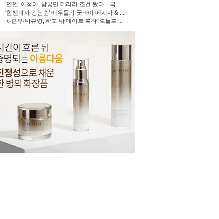
'연인' 이청아, 남궁민 데리러 조선 왔다…극...
'힘쎈여자 강남순' 배우들의 굿바이 메시지 & ...
차은우·박규영, 학교 밖 데이트 포착 '오늘도 ...