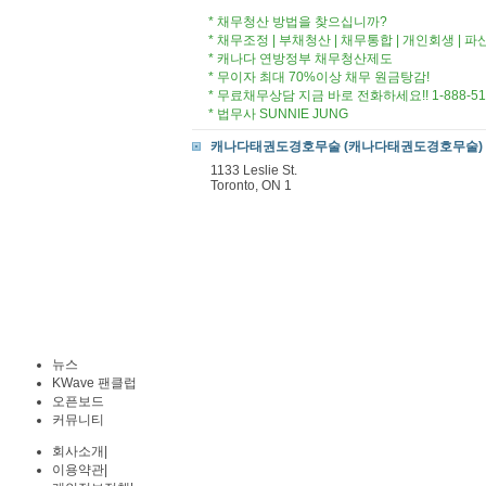
* 채무청산 방법을 찾으십니까?
* 채무조정 | 부채청산 | 채무통합 | 개인회생 | 파
* 캐나다 연방정부 채무청산제도
* 무이자 최대 70%이상 채무 원금탕감!
* 무료채무상담 지금 바로 전화하세요!! 1-888-510-ZE
* 법무사 SUNNIE JUNG
캐나다태권도경호무술 (캐나다태권도경호무술)
1133 Leslie St.
Toronto, ON 1
뉴스
KWave 팬클럽
오픈보드
커뮤니티
회사소개
|
이용약관
|