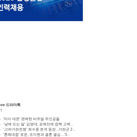
ave 드라마톡
기
'마이 데몬' 완벽한 비주얼 주인공들
‘낮에 뜨는 달’ 김영대, 표예진에 깜짝 고백...
‘고려거란전쟁’ 최수종 본격 등장...거란군 2...
'혼례대첩' 로운, 조이현과 결혼 결심…'3...