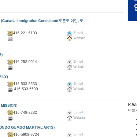
ada Immigration Consultant(토론토 이민, 토
416-221-6103
E-mail
Website
E)
416-252-0014
E-mail
Website
ILY)
416-533-5533
E-mail
416-533-5500
Website
K-W
ISSION)
더보
416-748-8232
E-mail
Website
DO GUMDO MARTIAL ARTS)
416-5908-9724
E-mail