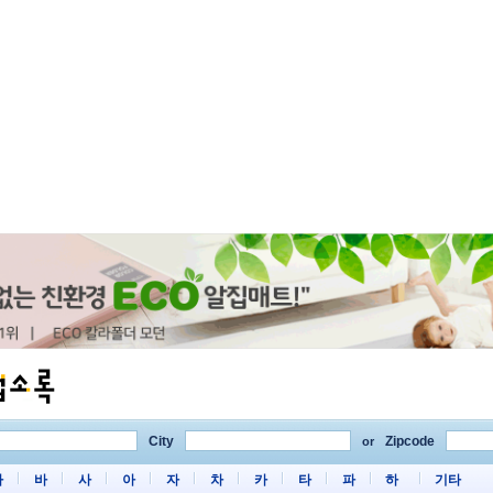
City
Zipcode
or
마
바
사
아
자
차
카
타
파
하
기타