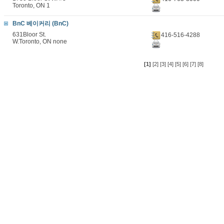
Toronto, ON 1
BnC 베이커리 (BnC)
631Bloor St.
416-516-4288
W.Toronto, ON none
[1]
[2]
[3]
[4]
[5]
[6]
[7]
[8]